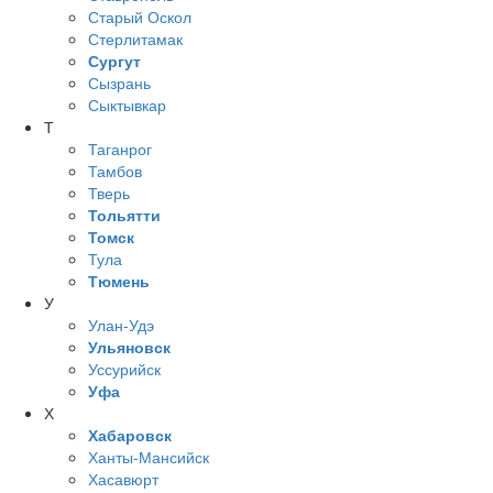
Старый Оскол
Стерлитамак
Сургут
Сызрань
Сыктывкар
Т
Таганрог
Тамбов
Тверь
Тольятти
Томск
Тула
Тюмень
У
Улан-Удэ
Ульяновск
Уссурийск
Уфа
Х
Хабаровск
Ханты-Мансийск
Хасавюрт