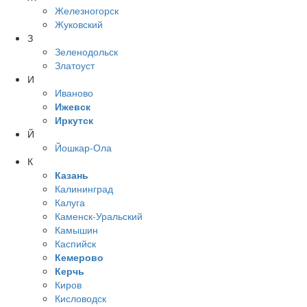
Железногорск
Жуковский
З
Зеленодольск
Златоуст
И
Иваново
Ижевск
Иркутск
Й
Йошкар-Ола
К
Казань
Калининград
Калуга
Каменск-Уральский
Камышин
Каспийск
Кемерово
Керчь
Киров
Кисловодск