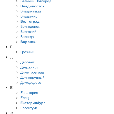
Великий Новгород
Владивосток
Владикавказ
Владимир
Волгоград
Волгодонск
Волжский
Вологда
Воронеж
Г
Грозный
Д
Дербент
Дзержинск
Димитровград
Долгопрудный
Домодедово
Е
Евпатория
Елец
Екатеринбург
Ессентуки
Ж