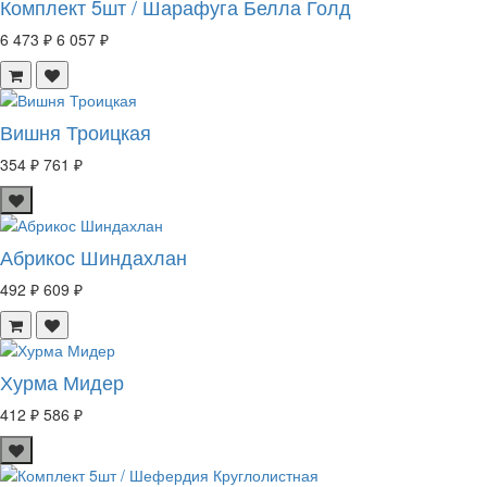
Комплект 5шт / Шарафуга Белла Голд
6 473 ₽
6 057 ₽
Вишня Троицкая
354 ₽
761 ₽
Абрикос Шиндахлан
492 ₽
609 ₽
Хурма Мидер
412 ₽
586 ₽