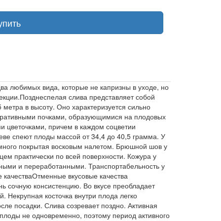
упить
два любимых вида, которые не капризны в уходе, но
лекции.Позднеспелая слива представляет собой
 метра в высоту. Оно характеризуется сильно
енеративными почками, образующимися на плодовых
ми цветочками, причем в каждом соцветии
ве спеют плоды массой от 34,4 до 40,5 грамма. У
емного покрытая восковым налетом. Брюшной шов у
м практически по всей поверхности. Кожура у
нными и переработанными. Транспортабельность у
е качестваОтменные вкусовые качества
нь сочную консистенцию. Во вкусе преобладает
. Некрупная косточка внутри плода легко
осле посадки. Слива созревает поздно. Активная
 плоды не одновременно, поэтому период активного