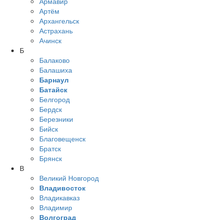
Армавир
Артём
Архангельск
Астрахань
Ачинск
Б
Балаково
Балашиха
Барнаул
Батайск
Белгород
Бердск
Березники
Бийск
Благовещенск
Братск
Брянск
В
Великий Новгород
Владивосток
Владикавказ
Владимир
Волгоград