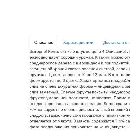
Описание
Характеристики
Доставка и о
Выгодно! Комплект из 5 штук по цене 4 Описание: 
ежегодно дарят хороший урожай. К таким можно от
среднерослое дерево с шаровидной и приподнятой 
загущенной кроной светло-зеленой листвой, серой
прутиках. Цветет дерево с 10 по 12 мая. В этот п
формируется по 3 цветка.Характеристика плодовСли
слив не очень аккуратная форма – яйцевидная с з
слив заметный. Спелые фрукты покрыты неоднород
фруктов умеренной плотности, не жесткая. Примен
плодов хорошая, а лежкость средняя. Долго храни
компенсируют не очень привлекательный внешний в
сладость, гармонично сочетающаяся с пикантной ки
отделяется от мякоти. В мякоти содержатся 7,4% са
фаза плодоношения приходится на конец августа –