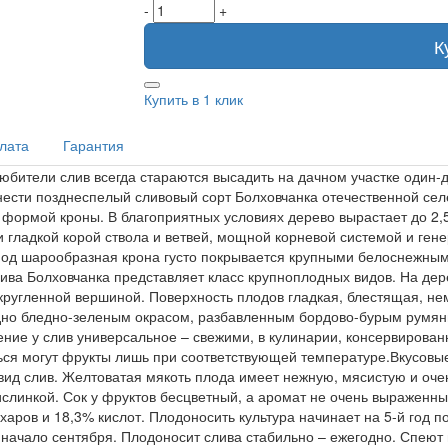
-
+
К
Купить в 1 клик
плата
Гарантия
Любители слив всегда стараются высадить на дачном участке один-
нести позднеспелый сливовый сорт Болховчанка отечественной се
формой кроны. В благоприятных условиях дерево вырастает до 2,5
 и гладкой корой ствола и ветвей, мощной корневой системой и г
ериод шарообразная крона густо покрывается крупными белоснежны
ва Болховчанка представляет класс крупноплодных видов. На дере
акругленной вершиной. Поверхность плодов гладкая, блестящая, н
но бледно-зеленым окрасом, разбавленным бордово-бурым румянце
ение у слив универсальное – свежими, в кулинарии, консервирова
ться могут фрукты лишь при соответствующей температуре.Вкусовы
ид слив. Желтоватая мякоть плода имеет нежную, мясистую и оче
слинкой. Сок у фруктов бесцветный, а аромат не очень выраженный
харов и 18,3% кислот. Плодоносить культура начинает на 5-й год п
 начало сентября. Плодоносит слива стабильно – ежегодно. Спеют