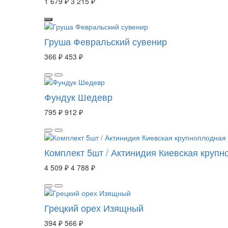
1 679 ₽
3 215 ₽
Груша Февральский сувенир
366 ₽
453 ₽
Фундук Шедевр
795 ₽
912 ₽
Комплект 5шт / Актинидия Киевская круп
4 509 ₽
4 788 ₽
Грецкий орех Изящный
394 ₽
566 ₽