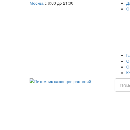
Москва
с 9:00 до 21:00
Д
О
Г
О
О
К