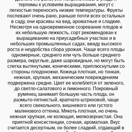
терпимы к условиям выращивания, могут с
легкостью переносить низкие температуры. Фрукты
поспевают очень рано, раньше почти всех остальных
в саду, они красивы на вид, ароматные и сладкие.
Несмотря на одновременное созревание плодов и
их небольшую лежкость, сорт рекомендован к
выращиванию на приусадебных участках и в
небольших промышленных садах, ввиду высокого
роста и неудобства сбора урожая. Чаще всего плоды
одномерные, среднего или чуть больше среднего
размера, округлые, даже шаровидные, но могут быть
слегка вытянутыми, коническими, приплюснутыми со
стороны плодоножки. Кожица плотная, но тонкая,
нежная, хрупкая, механическим повреждениям
подвержена средне. Цвет ее колеблется от зеленого,
до светло-салатового и лимонного. Покровный
румянец занимает большую часть плода, он
размыто-пятнистый, крапчато-штриховой, чаще
всего свекольного, вишневого или густого
малинового оттенка. Мякоть плотная, но очень
нежная хрупкая, не колющая, мелкозернистая. Она
приятной консистенции, сочная, ароматная. Вкус
считается десертным, он более сладкий, отдающий в