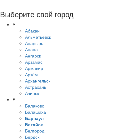
Выберите свой город
А
Абакан
Альметьевск
Анадырь
Анапа
Ангарск
Арзамас
Армавир
Артём
Архангельск
Астрахань
Ачинск
Б
Балаково
Балашиха
Барнаул
Батайск
Белгород
Бердск