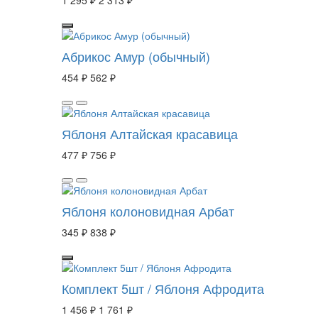
Абрикос Амур (обычный)
454 ₽
562 ₽
Яблоня Алтайская красавица
477 ₽
756 ₽
Яблоня колоновидная Арбат
345 ₽
838 ₽
Комплект 5шт / Яблоня Афродита
1 456 ₽
1 761 ₽