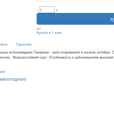
-
+
К
Купить в 1 клик
плата
Гарантия
Груша колоновидная Санреми - срок созревания в начале октября.
атом. Морозостойкий сорт. Устойчивость к заболеваниям высокая
самоплодная)