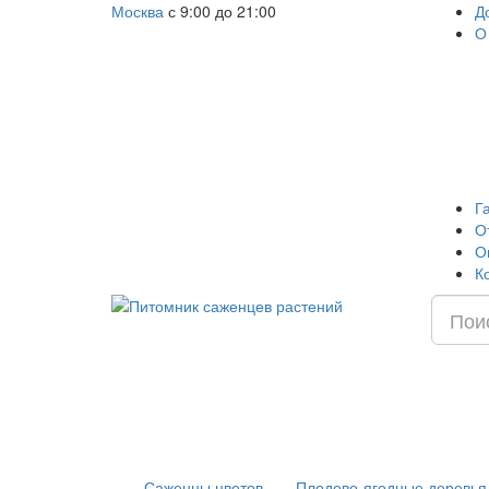
Москва
с 9:00 до 21:00
Д
О
Г
О
О
К
Саженцы цветов
Плодово-ягодные деревья