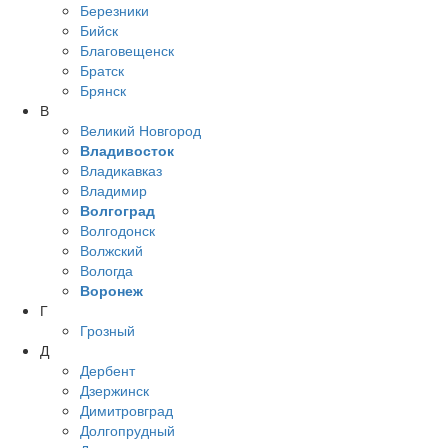
Березники
Бийск
Благовещенск
Братск
Брянск
В
Великий Новгород
Владивосток
Владикавказ
Владимир
Волгоград
Волгодонск
Волжский
Вологда
Воронеж
Г
Грозный
Д
Дербент
Дзержинск
Димитровград
Долгопрудный