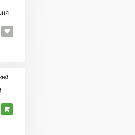
шня
й