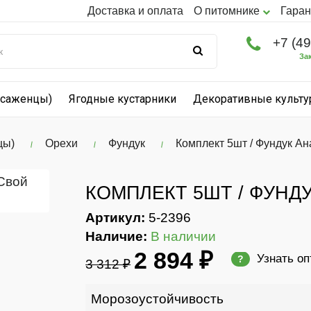
Доставка и оплата
О питомнике
Гаран
+7 (4
За
(саженцы)
Ягодные кустарники
Декоративные культ
цы)
Орехи
Фундук
Комплект 5шт / Фундук Ан
КОМПЛЕКТ 5ШТ / ФУНД
Артикул:
5-2396
Наличие:
В наличии
2 894 ₽
Узнать о
?
3 312 ₽
Морозоустойчивость