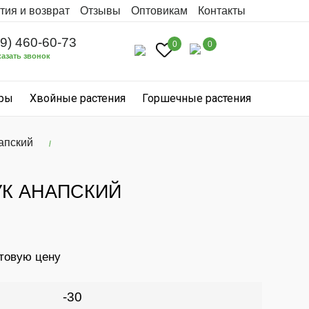
тия и возврат
Отзывы
Оптовикам
Контакты
99) 460-60-73
0
0
казать звонок
уры
Хвойные растения
Горшечные растения
апский
УК АНАПСКИЙ
птовую цену
-30