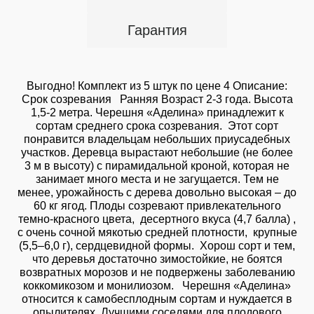
Гарантия
Выгодно! Комплект из 5 штук по цене 4 Описание:
Срок созревания Ранняя Возраст 2-3 года. Высота
1,5-2 метра. Черешня «Аделина» принадлежит к
сортам среднего срока созревания. Этот сорт
понравится владельцам небольших приусадебных
участков. Деревца вырастают небольшие (не более
3 м в высоту) с пирамидальной кроной, которая не
занимает много места и не загущается. Тем не
менее, урожайность с дерева довольно высокая – до
60 кг ягод. Плоды созревают привлекательного
темно-красного цвета, десертного вкуса (4,7 балла) ,
с очень сочной мякотью средней плотности, крупные
(5,5–6,0 г), сердцевидной формы. Хорош сорт и тем,
что деревья достаточно зимостойкие, не боятся
возвратных морозов и не подвержены заболеванию
коккомикозом и монилиозом. Черешня «Аделина»
относится к самобесплодным сортам и нуждается в
опылителях. Лучшими соседями для плодового