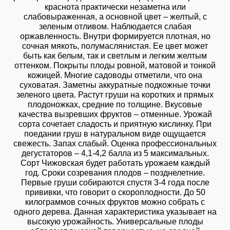
краснота практически незаметна или
слабовыраженная, а основной цвет – желтый, с
зеленым отливом. Наблюдается слабая
оржавленность. Внутри формируется плотная, но
сочная мякоть, полумаслянистая. Ее цвет может
быть как белым, так и светлым и легким желтым
оттенком. Покрыты плоды ровной, матовой и тонкой
кожицей. Многие садоводы отметили, что она
суховатая. Заметны аккуратные подкожные точки
зеленого цвета. Растут груши на коротких и прямых
плодоножках, средние по толщине. Вкусовые
качества вызревших фруктов – отменные. Урожай
сорта сочетает сладость и приятную кислинку. При
поедании груш в натуральном виде ощущается
свежесть. Запах слабый. Оценка профессиональных
дегустаторов – 4,1-4,2 балла из 5 максимальных.
Сорт Чижовская будет работать урожаем каждый
год. Сроки созревания плодов – позднелетние.
Первые груши собираются спустя 3-4 года после
прививки, что говорит о скороплодности. До 50
килограммов сочных фруктов можно собрать с
одного дерева. Данная характеристика указывает на
высокую урожайность. Универсальные плоды