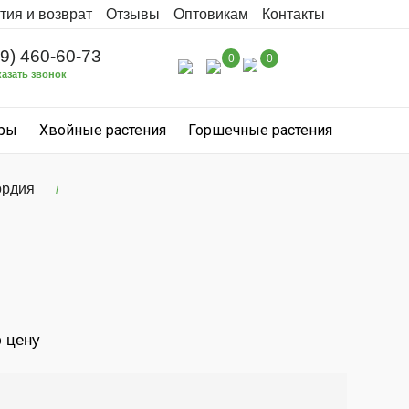
тия и возврат
Отзывы
Оптовикам
Контакты
99) 460-60-73
0
0
казать звонок
уры
Хвойные растения
Горшечные растения
ордия
ю цену