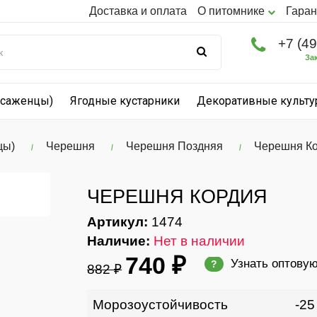
Доставка и оплата
О питомнике
Гаран
+7 (4
За
(саженцы)
Ягодные кустарники
Декоративные культ
цы)
Черешня
Черешня Поздняя
Черешня К
ЧЕРЕШНЯ КОРДИЯ
Артикул:
1474
Наличие:
Нет в наличии
740 ₽
Узнать оптову
?
882 ₽
Морозоустойчивость
-25