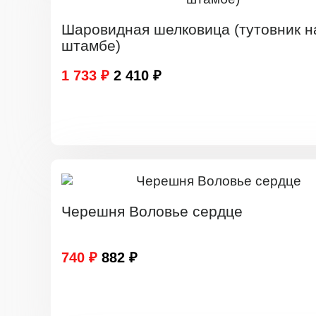
Шаровидная шелковица (тутовник н
штамбе)
1 733 ₽
2 410 ₽
Черешня Воловье сердце
740 ₽
882 ₽