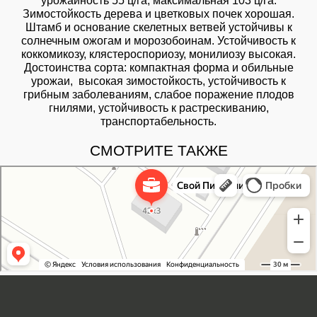
урожайность 55 ц/га, максимальная 103 ц/га.
Зимостойкость дерева и цветковых почек хорошая.
Штамб и основание скелетных ветвей устойчивы к
солнечным ожогам и морозобоинам. Устойчивость к
коккомикозу, клястероспориозу, монилиозу высокая.
Достоинства сорта: компактная форма и обильные
урожаи, высокая зимостойкость, устойчивость к
грибным заболеваниям, слабое поражение плодов
гнилями, устойчивость к растрескиванию,
транспортабельность.
СМОТРИТЕ ТАКЖЕ
Свой Питомник
Питомник растений в Москве
Садовый центр в Москве