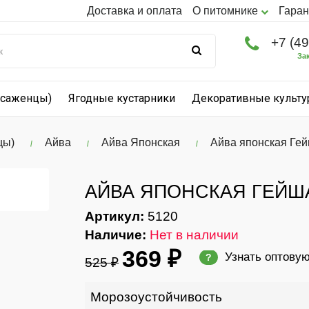
Доставка и оплата
О питомнике
Гаран
+7 (4
За
(саженцы)
Ягодные кустарники
Декоративные культ
цы)
Айва
Айва Японская
Айва японская Гей
АЙВА ЯПОНСКАЯ ГЕЙШ
Артикул:
5120
Наличие:
Нет в наличии
369 ₽
Узнать оптову
?
525 ₽
Морозоустойчивость