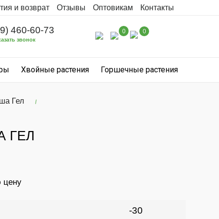
тия и возврат
Отзывы
Оптовикам
Контакты
99) 460-60-73
0
0
казать звонок
уры
Хвойные растения
Горшечные растения
ша Гел
А ГЕЛ
ю цену
-30