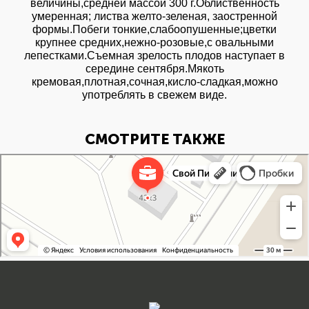
величины,средней массой 300 г.Облиственность
умеренная; листва желто-зеленая, заостренной
формы.Побеги тонкие,слабоопушенные;цветки
крупнее средних,нежно-розовые,с овальными
лепестками.Съемная зрелость плодов наступает в
середине сентября.Мякоть
кремовая,плотная,сочная,кисло-сладкая,можно
употреблять в свежем виде.
СМОТРИТЕ ТАКЖЕ
Свой Питомник
Питомник растений в Москве
Садовый центр в Москве