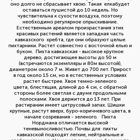
оно долго не сбрасывает хвою. Такая елкабудет
оставаться пушистой до 10 недель. Но
чувствительна к сухости воздуха, поэтому
необходимо регулярное опрыскивание.
Естественным ареалом произрастания этих
красивых растений является западная часть
кавказского хребта, где они образуют целые
пихтарники. Растет совместно с восточной елью и
буком. Пихта кавказская - высокое крупное
дерево, достигающее высоты до 50 м
(встречаются экземпляры и 80м высотой),
диаметром около 7 м. Живет до 700 лет. Прирост
в год около 15 см, но в естественных условиях
растет быстрее. Хвоя темно-зеленого
цвета, блестящая, длиной до 4 см, с обратной
стороны более светлая с двумя продольными
полосками. Хвоя держится до 13 лет. При
растирании имеет цитрусовый запах. Шишки
крупные, растут вверх, буро-коричневого цвета, в
начале созревания - зеленого. Пихта
Нордмана отличается высокой
теневыносливостью. Почвы для пихты
кавказской подходят легкие, нейтральные и