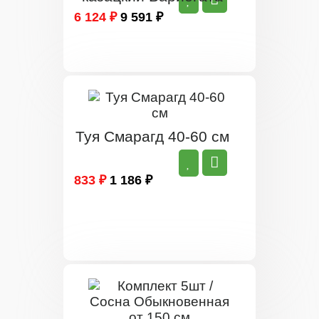
6 124 ₽
9 591 ₽
Туя Смарагд 40-60 см
833 ₽
1 186 ₽