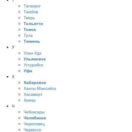
Таганрог
Тамбов
Тверь
Тольятти
Томск
Тула
Тюмень
У
Улан-Удэ
Ульяновск
Уссурийск
Уфа
Х
Хабаровск
Ханты-Мансийск
Хасавюрт
Химки
Ч
Чебоксары
Челябинск
Череповец
Черкесск