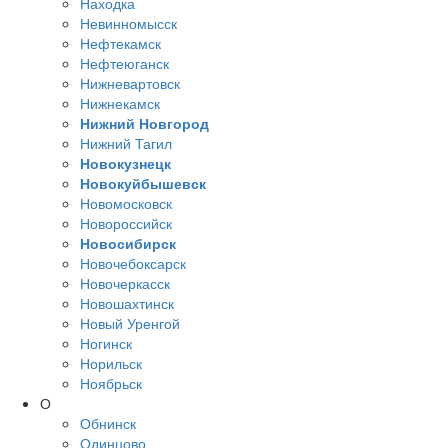
Находка
Невинномысск
Нефтекамск
Нефтеюганск
Нижневартовск
Нижнекамск
Нижний Новгород
Нижний Тагил
Новокузнецк
Новокуйбышевск
Новомосковск
Новороссийск
Новосибирск
Новочебоксарск
Новочеркасск
Новошахтинск
Новый Уренгой
Ногинск
Норильск
Ноябрьск
О
Обнинск
Одинцово