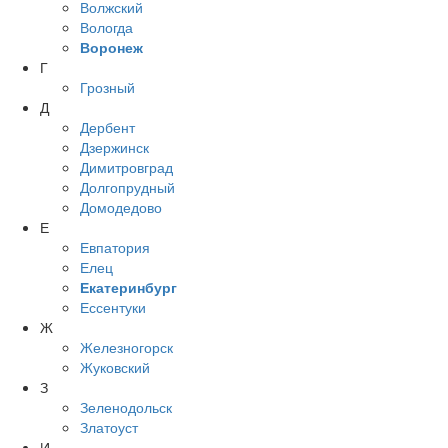
Волжский
Вологда
Воронеж
Г
Грозный
Д
Дербент
Дзержинск
Димитровград
Долгопрудный
Домодедово
Е
Евпатория
Елец
Екатеринбург
Ессентуки
Ж
Железногорск
Жуковский
З
Зеленодольск
Златоуст
И