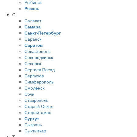
Рыбинск
Рязань
С
Салават
Самара
Санкт-Петербург
Саранск
Саратов
Севастополь
Северодвинск
Северск
Сергиев Посад
Серпухов
Симферополь
Смоленск
Сочи
Ставрополь
Старый Оскол
Стерлитамак
Сургут
Сызрань
Сыктывкар
Т