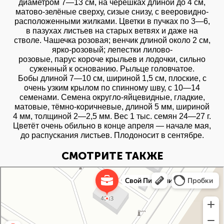
диаметром 7—13 см, на черешках длиной до 4 см,
матово-зелёные сверху, сизые снизу, с вееровидно-
расположенными жилками. Цветки в пучках по 3—6,
в пазухах листьев на старых ветвях и даже на
стволе. Чашечка розовая; венчик длиной около 2 см,
ярко-розовый; лепестки лилово-
розовые, парус короче крыльев и лодочки, сильно
суженный к основанию. Рыльце головчатое.
Бобы длиной 7—10 см, шириной 1,5 см, плоские, с
очень узким крылом по спинному шву, с 10—14
семенами. Семена округло-яйцевидные, гладкие,
матовые, тёмно-коричневые, длиной 5 мм, шириной
4 мм, толщиной 2—2,5 мм. Вес 1 тыс. семян 24—27 г.
Цветёт очень обильно в конце апреля — начале мая,
до распускания листьев. Плодоносит в сентябре.
СМОТРИТЕ ТАКЖЕ
Свой Питомник
Питомник растений в Москве
Садовый центр в Москве