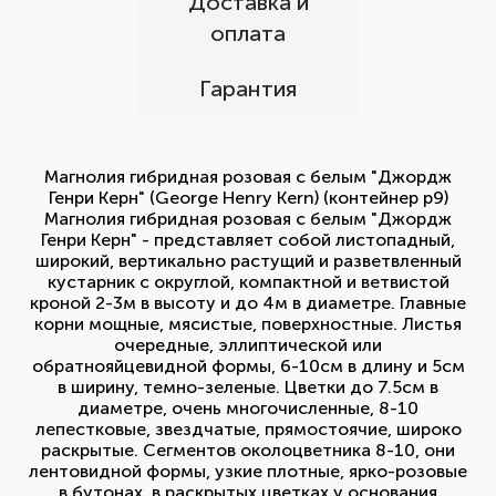
Доставка и
оплата
Гарантия
Магнолия гибридная розовая с белым "Джордж
Генри Керн" (George Henry Kern) (контейнер p9)
Магнолия гибридная розовая с белым "Джордж
Генри Керн" - представляет собой листопадный,
широкий, вертикально растущий и разветвленный
кустарник с округлой, компактной и ветвистой
кроной 2-3м в высоту и до 4м в диаметре. Главные
корни мощные, мясистые, поверхностные. Листья
очередные, эллиптической или
обратнояйцевидной формы, 6-10см в длину и 5см
в ширину, темно-зеленые. Цветки до 7.5см в
диаметре, очень многочисленные, 8-10
лепестковые, звездчатые, прямостоячие, широко
раскрытые. Сегментов околоцветника 8-10, они
лентовидной формы, узкие плотные, ярко-розовые
в бутонах, в раскрытых цветках у основания