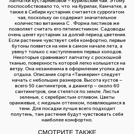
лапчатки кустарниковой – курильский чай. Этому
поспособствовало то, что на Курилах, Камчатке, а
также в Сибири кустарник считается суррогатом
чая, поскольку он содержит значительное
количество витамина С . Форма листиков же
позволяет считать его пятилистником. Садоводы
очень ценят кустарник за долгий период цветения.
Если растение чувствует себя комфортно, первые
бутоны появятся на нем в самом начале лета, а
увянут только с наступлением первых холодов.
Некоторые сравнивают лапчатку с роскошной
тканью, поверхность которой легко колышется на
ветру. Она незаменима в оформлении уголка для
отдыха. Описание сорта «Танжерин» следует
начать с небольших размеров. Высота кустов –
всего 50 сантиметров, а диаметр – около 60
сантиметров, они стелятся по земле. Листья
зеленые, с серебристым отливом. Цветы
оранжевые, с медным оттенком, появляющимся в
тени. Для посадки лучше всего подходит
полутень, там растения будут чувствовать себя
наиболее комфортно.
СМОТРИТЕ ТАКЖЕ