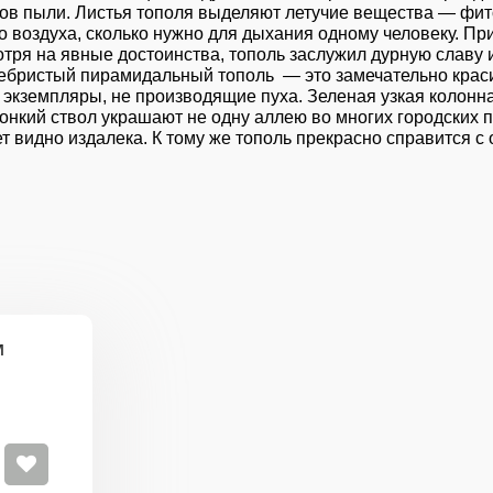
ммов пыли. Листья тополя выделяют летучие вещества — фи
о воздуха, сколько нужно для дыхания одному человеку. П
тря на явные достоинства, тополь заслужил дурную славу и
ебристый пирамидальный тополь — это замечательно краси
кие экземпляры, не производящие пуха. Зеленая узкая коло
онкий ствол украшают не одну аллею во многих городских п
ет видно издалека. К тому же тополь прекрасно справится с 