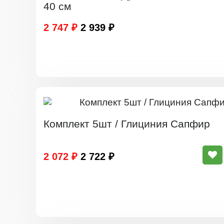
40 см
2 747 ₽
2 939 ₽
Комплект 5шт / Глициния Сапфир
2 072 ₽
2 722 ₽