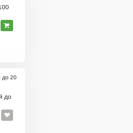
100
й до