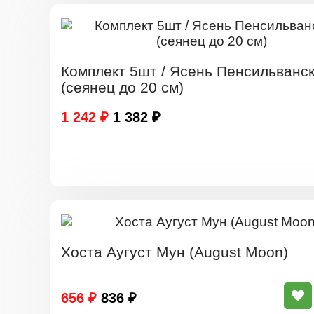
Комплект 5шт / Ясень Пенсильванс
(сеянец до 20 см)
1 242 ₽
1 382 ₽
Хоста Аугуст Мун (Аugust Moon)
656 ₽
836 ₽