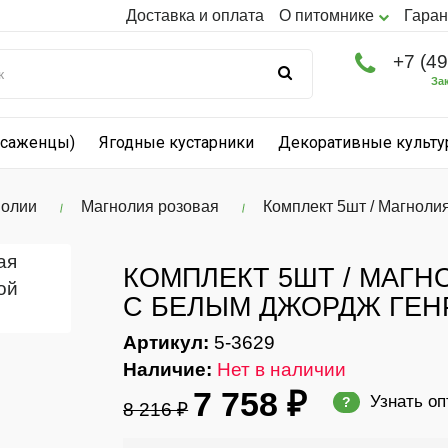
Доставка и оплата
О питомнике
Гаран
+7 (4
За
(саженцы)
Ягодные кустарники
Декоративные культ
нолии
Магнолия розовая
Комплект 5шт / Магноли
КОМПЛЕКТ 5ШТ / МАГН
С БЕЛЫМ ДЖОРДЖ ГЕН
Артикул:
5-3629
Наличие:
Нет в наличии
7 758 ₽
Узнать о
?
8 216 ₽