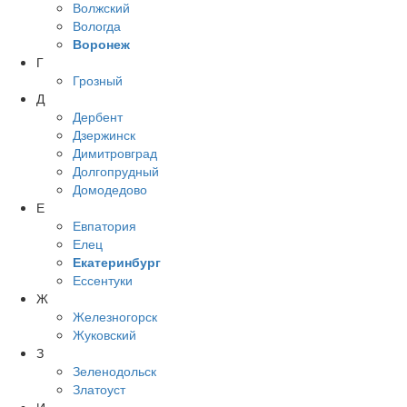
Волжский
Вологда
Воронеж
Г
Грозный
Д
Дербент
Дзержинск
Димитровград
Долгопрудный
Домодедово
Е
Евпатория
Елец
Екатеринбург
Ессентуки
Ж
Железногорск
Жуковский
З
Зеленодольск
Златоуст