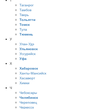
Т
Таганрог
Тамбов
Тверь
Тольятти
Томск
Тула
Тюмень
У
Улан-Удэ
Ульяновск
Уссурийск
Уфа
Х
Хабаровск
Ханты-Мансийск
Хасавюрт
Химки
Ч
Чебоксары
Челябинск
Череповец
Черкесск