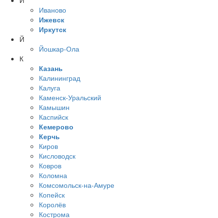
И
Иваново
Ижевск
Иркутск
Й
Йошкар-Ола
К
Казань
Калининград
Калуга
Каменск-Уральский
Камышин
Каспийск
Кемерово
Керчь
Киров
Кисловодск
Ковров
Коломна
Комсомольск-на-Амуре
Копейск
Королёв
Кострома