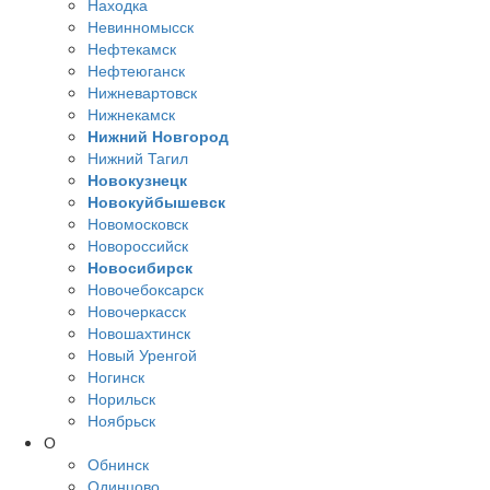
Находка
Невинномысск
Нефтекамск
Нефтеюганск
Нижневартовск
Нижнекамск
Нижний Новгород
Нижний Тагил
Новокузнецк
Новокуйбышевск
Новомосковск
Новороссийск
Новосибирск
Новочебоксарск
Новочеркасск
Новошахтинск
Новый Уренгой
Ногинск
Норильск
Ноябрьск
О
Обнинск
Одинцово