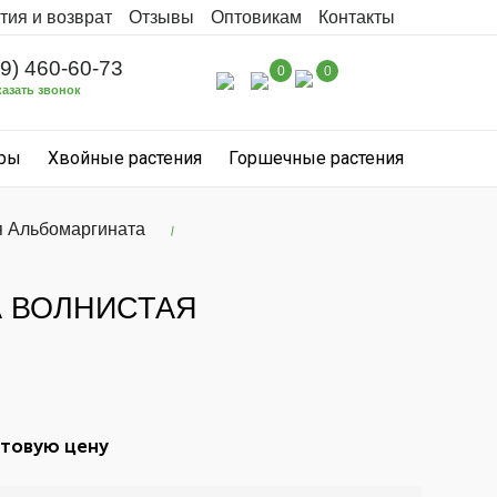
тия и возврат
Отзывы
Оптовикам
Контакты
99) 460-60-73
0
0
казать звонок
уры
Хвойные растения
Горшечные растения
я Альбомаргината
А ВОЛНИСТАЯ
птовую цену