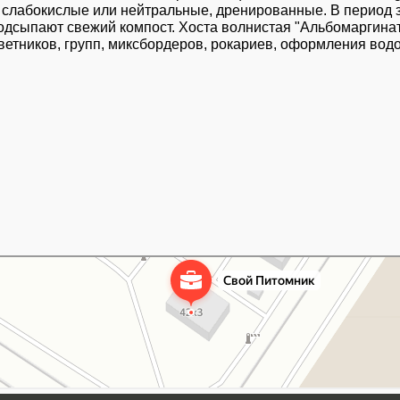
 слабокислые или нейтральные, дренированные. В период з
дсыпают свежий компост. Хоста волнистая "Альбомаргината"
ветников, групп, миксбордеров, рокариев, оформления водо