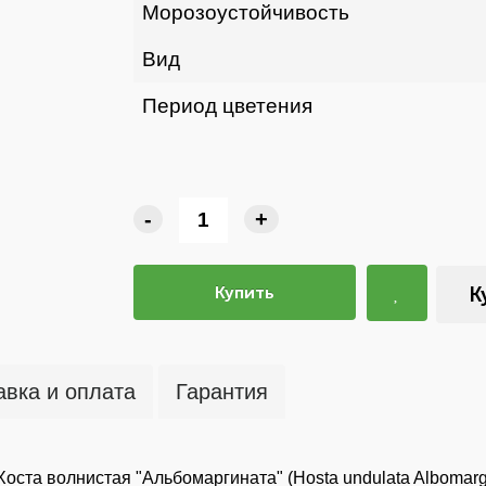
Морозоустойчивость
Вид
Период цветения
-
+
Купить
К
авка и оплата
Гарантия
Хоста волнистая "Альбомаргината" (Hosta undulata Albomarg