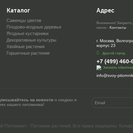
Каталог
Адрес
Саженцы цветов
Внимание! Закрыто 
Плодово-ягодные деревья
меню -
Контакты
Ягодные кустарники
Декоративные культуры
г. Москва, Волгогра
корпус 23
Хвойные растения
Горшечные растения
Другой город
+7 (499) 460-
Заказать обратны
info@svoy-pitomnik
писывайтесь на новости
о скидках и
иях нашего питомника!
ой Питомник» - Питомник растений. Все права защищены. Копир