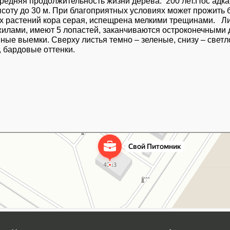
едняя продолжительность жизни дерева: 200 лет.Пос адка
ысоту до 30 м. При благоприятных условиях может прожить 
х растений кора серая, испещрена мелкими трещинами. Лис
илами, имеют 5 лопастей, заканчиваются остроконечными 
ные выемки. Сверху листья темно – зеленые, снизу – светл
 бардовые оттенки.