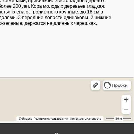
: семенами, прививкой. Листопадное дерево с
более 200 лет. Кора молодых деревьев гладкая,
тья клена остролистного крупные, до 18 см в
долями. 3 передние лопасти одинаковы, 2 нижние
о-зеленые, держатся на длинных черешках.