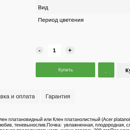
Вид
Период цветения
-
+
Купить
К
вка и оплата
Гарантия
лен платановидный или Клен платанолистный (Acer platanoi
любив, теневынослив.Почва: увлажненная, плодородная, с