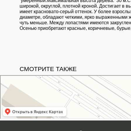
умеренный.Максимальная высота дерева: 30 м.Ср
широкой, округлой, плотной кроной. Достигает в в
имеет красновато-серый оттенок. У более взрослы
диаметре, обладают четкими, ярко выраженными ж
чуть меньше. Между лопастями имеются закруглен
Осенью приобретают красные, коричневые, бурые,
СМОТРИТЕ ТАКЖЕ
Свой Питомник
Питомник растений в Москве
Садовый центр в Москве